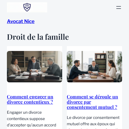
Aller
au
Avocat Nice
contenu
Droit de la famille
Comment engager un
Comment se déroule un
divorce contentieux ?
divorce par
consentement mutuel ?
Engager un divorce
Le divorce par consentement
contentieux suppose
mutuel offre aux époux qui
d’accepter qu’aucun accord