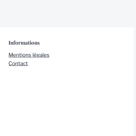
u
r
l
e
s
Informations
i
Mentions légales
t
Contact
e