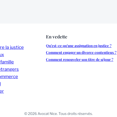
En vedette
Qu’est-ce qu’une assignation en justice ?
 la justice
Comment engager un divorce contentieux ?
ux
Comment renouveler son titre de séjour ?
 famille
étrangers
commerce
l
er
© 2026 Avocat Nice. Tous droits réservés.