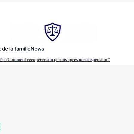
 de la famille
News
e ?
Comment récupérer son permis après une suspension ?