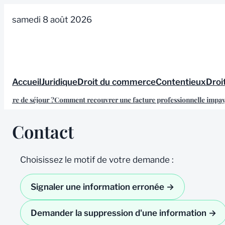
Aller
samedi 8 août 2026
au
contenu
Accueil
Juridique
Droit du commerce
Contentieux
Droit
itre de séjour ?
Comment recouvrer une facture professionnelle impayé
Contact
Choisissez le motif de votre demande :
Signaler une information erronée →
Demander la suppression d'une information →