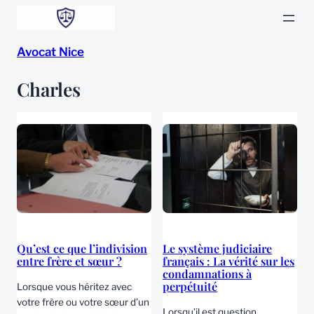
Aller
au
Avocat Nice
contenu
Charles
Qu’est ce que l’indivision
Le système judiciaire
entre frère et sœur ?
français : La vérité sur les
condamnations à
perpétuité
Lorsque vous héritez avec
votre frère ou votre sœur d’un
Lorsqu’il est question